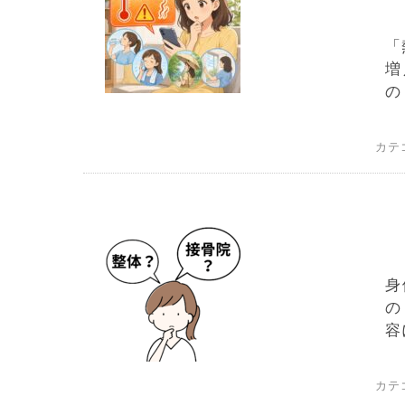
「
増
の
カテ
身
の
容
カテ