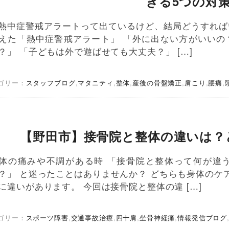
きる5つの対
熱中症警戒アラートって出ているけど、結局どうすれば
えた「熱中症警戒アラート」 「外に出ない方がいいの
？」 「子どもは外で遊ばせても大丈夫？」 […]
ゴリー：
スタッフブログ
,
マタニティ
,
整体
,
産後の骨盤矯正
,
肩こり
,
腰痛
,
【野田市】接骨院と整体の違いは？
体の痛みや不調がある時 「接骨院と整体って何が違
？」 と迷ったことはありませんか？ どちらも身体のケ
に違いがあります。 今回は接骨院と整体の違 […]
ゴリー：
スポーツ障害
,
交通事故治療
,
四十肩
,
坐骨神経痛
,
情報発信ブログ