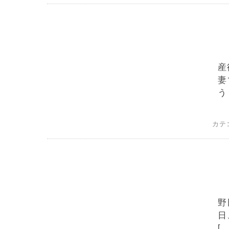
産
妻
う
カテ
野
日
[…