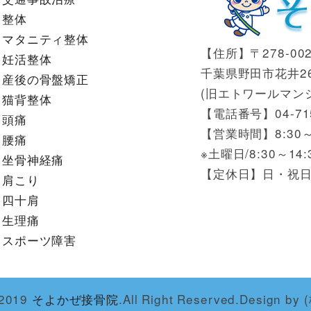
整体
マタニティ整体
【住所】〒278-002
妊活整体
千葉県野田市花井266-
産後の骨盤矯正
(旧エトワールマン
猫背整体
【電話番号】04-715
頭痛
【営業時間】8:30～
腰痛
※土曜日/8:30～14:
坐骨神経痛
【定休日】日・祝
肩こり
四十肩
生理痛
スポーツ障害
)2019
そよかぜ接骨院
.All Right Reserved.Design 