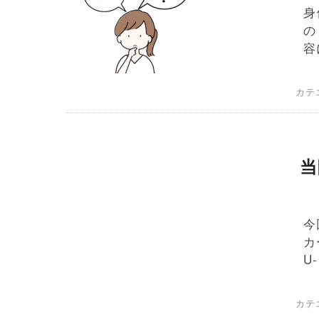
身
の
容
カテ
当
今
カ
U
カテ