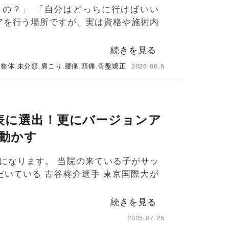
うの？」 「自分はどっちに行けばいい
アを行う場所ですが、実は資格や施術内
続きを見る
,
整体
,
未分類
,
肩こり
,
腰痛
,
頭痛
,
骨盤矯正
2026.06.5
代表に選出！更にバージョンア
動かす
になります。 当院の来ている子がサッ
だいている 古谷柊介選手 東京国際大が
続きを見る
2025.07.25