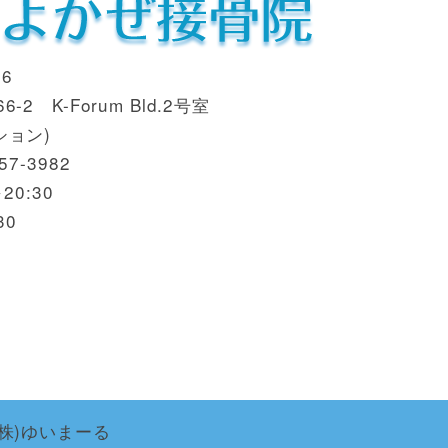
6
2 K-Forum Bld.2号室
ション)
7-3982
20:30
30
日
by (株)ゆいまーる