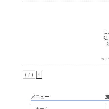
こ
法
対
カテ
1 / 1
1
メニュー
ホーム