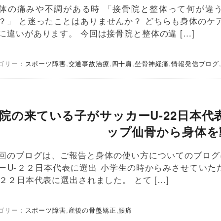
体の痛みや不調がある時 「接骨院と整体って何が違
？」 と迷ったことはありませんか？ どちらも身体のケ
に違いがあります。 今回は接骨院と整体の違 […]
ゴリー：
スポーツ障害
,
交通事故治療
,
四十肩
,
坐骨神経痛
,
情報発信ブログ
院の来ている子がサッカーU-22日本
ップ仙骨から身体を
回のブログは、ご報告と身体の使い方についてのブログ
ーU-２２日本代表に選出 小学生の時からみさせていた
-２２日本代表に選出されました。 とて […]
ゴリー：
スポーツ障害
,
産後の骨盤矯正
,
腰痛