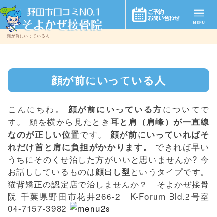
顔が前にいっている人
顔が前にいっている人
こんにちわ。
についてで
顔が前にいっている方
す。 顔を横から見たとき
耳と肩（肩峰）が一直線
です。
なのが正しい位置
顔が前にいっていればそ
できれば早い
れだけ首と肩に負担がかかります。
うちにそのくせ治した方がいいと思いませんか? 今
お話ししているものは
というタイプです。
顔出し型
猫背矯正の認定店で治しませんか？ そよかぜ接骨
院 千葉県野田市花井266-2 K-Forum Bld.2号室
04-7157-3982