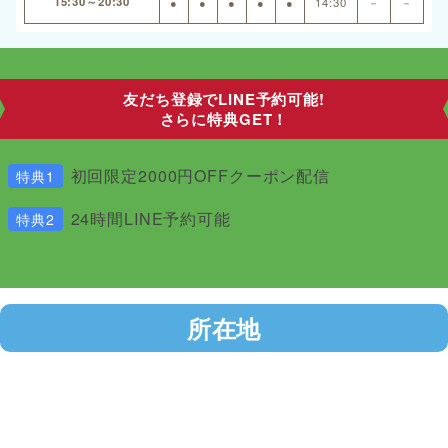
15:30～20:30
●
●
●
●
●
14:30
－
－
友だち登録でLINE予約可能!
さらに特典GET！
初回限定2000円OFFクーポン配信
特典1
24時間LINE予約可能
特典2
所在地