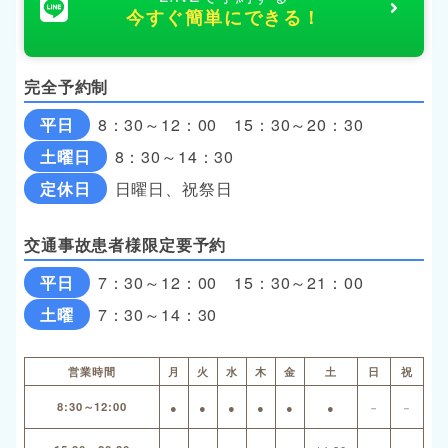
今すぐ簡単にできる！
完全予約制
平日
8：30～12：00 15：30～20：30
土曜日
8：30～14：30
定休日
日曜日、祝祭日
交通事故患者様限定要予約
平日
7：30～12：00 15：30～21：00
土曜
7：30～14：30
営業時間
月
火
水
木
金
土
日
祝
8:30～12:00
●
●
●
●
●
●
－
－