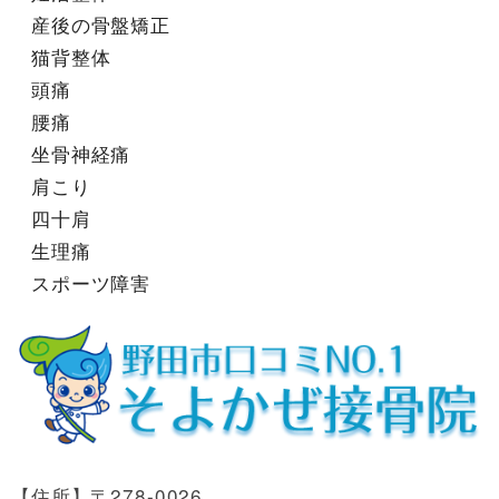
産後の骨盤矯正
猫背整体
頭痛
腰痛
坐骨神経痛
肩こり
四十肩
生理痛
スポーツ障害
【住所】〒278-0026