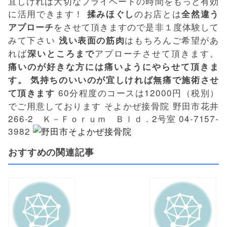
宜しければ大切なプライベートの時間をもっと有効
に活用できます！
のお店とは
揉みほぐし
全然違う
をさせて頂きますので是非１度体験して
アプローチ
みて下さい
はもちろんご希望があ
浅い表面の筋肉
れば
アプローチさせて頂きます。
深いところまで
痛いのが好きな方には痛いようにやらせて頂きま
す。
気持ちのいいのが宜しければ無痛で施術させ
60分程度のコースは12000円（税別）
て頂きます
でご用意しております そよかぜ接骨院 野田市花井
266-2 Ｋ－Ｆｏｒｕｍ Ｂｌｄ．2号室 04-7157-
3982
おすすめの関連記事