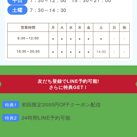
平日
7：30～12：00 15：30～21：00
土曜
7：30～14：30
営業時間
月
火
水
木
金
土
日
祝
8:30～12:00
●
●
●
●
●
●
－
－
15:30～20:30
●
●
●
●
●
14:30
－
－
友だち登録でLINE予約可能!
さらに特典GET！
初回限定2000円OFFクーポン配信
特典1
24時間LINE予約可能
特典2