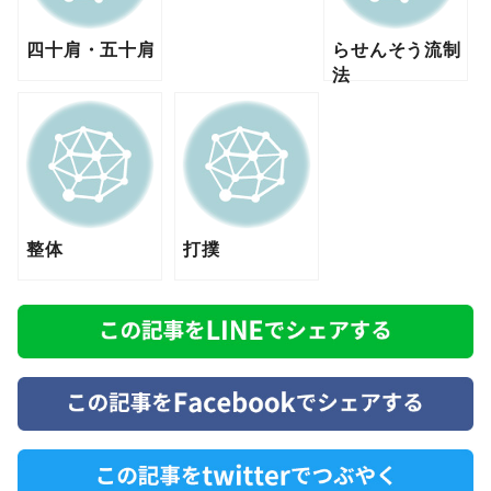
四十肩・五十肩
らせんそう流制
法
整体
打撲