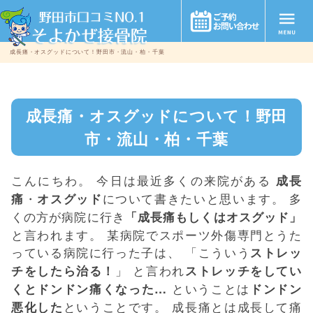
成長痛・オスグッドについて！野田市・流山・柏・千葉
成長痛・オスグッドについて！野田
市・流山・柏・千葉
こんにちわ。 今日は最近多くの来院がある
成長
・
について書きたいと思います。 多
痛
オスグッド
くの方が病院に行き
「成長痛もしくはオスグッド」
と言われます。 某病院でスポーツ外傷専門とうた
っている病院に行った子は、 「こういう
ストレッ
」 と言われ
チをしたら治る！
ストレッチをしてい
ということは
くとドンドン痛くなった…
ドンドン
ということです。 成長痛とは成長して痛
悪化した