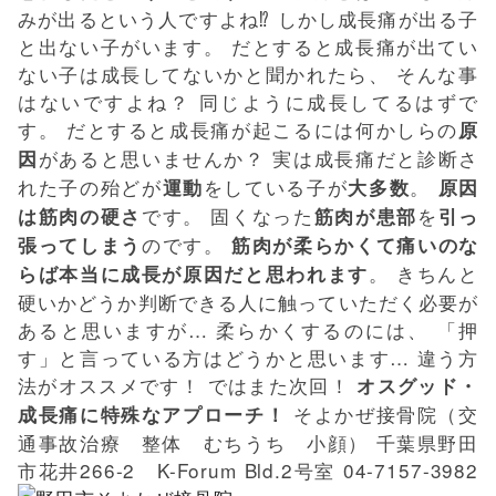
みが出るという人ですよね⁉ しかし成長痛が出る子
と出ない子がいます。 だとすると成長痛が出てい
ない子は成長してないかと聞かれたら、 そんな事
はないですよね？ 同じように成長してるはずで
す。 だとすると成長痛が起こるには何かしらの
原
があると思いませんか？ 実は成長痛だと診断さ
因
れた子の殆どが
をしている子が
。
運動
大多数
原因
です。 固くなった
を
は筋肉の硬さ
筋肉が患部
引っ
のです。
張ってしまう
筋肉が柔らかくて痛いのな
。 きちんと
らば本当に成長が原因だと思われます
硬いかどうか判断できる人に触っていただく必要が
あると思いますが… 柔らかくするのには、 「押
す」と言っている方はどうかと思います… 違う方
法がオススメです！ ではまた次回！
オスグッド・
そよかぜ接骨院（交
成長痛に特殊なアプローチ！
通事故治療 整体 むちうち 小顔） 千葉県野田
市花井266-2 K-Forum Bld.2号室 04-7157-3982