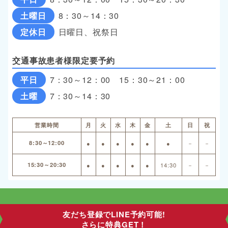
土曜日
8：30～14：30
定休日
日曜日、祝祭日
交通事故患者様限定要予約
平日
7：30～12：00 15：30～21：00
土曜
7：30～14：30
営業時間
月
火
水
木
金
土
日
祝
8:30～12:00
●
●
●
●
●
●
－
－
15:30～20:30
●
●
●
●
●
14:30
－
－
友だち登録でLINE予約可能!
さらに特典GET！