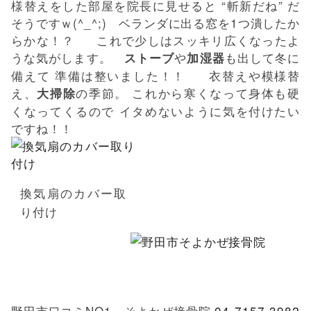
様替えをした部屋を院長に見せると “斬新だね” だ
そうですｗ(^_^;) ベランダに出る窓を1つ潰したか
らかな！？ これで少しはスッキリ広くなったよ
うな気がします。
や
も出して冬に
ストーブ
加湿器
備えて 準備は整いました！！ 衣替えや模様替
え、
の季節。 これから寒くなって身体も硬
大掃除
くなってくるので イタめないように気を付けたい
ですね！！
換気扇のカバー取
り付け
野田市口コミNO1 そよかぜ接骨院
04-7157-3982