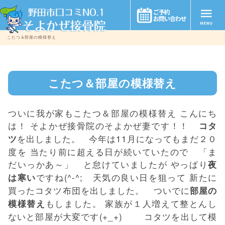
こたつ＆部屋の模様替え
こたつ＆部屋の模様替え
ついに我が家もこたつ＆部屋の模様替え こんにち
は！ そよかぜ接骨院のそよかぜ妻です！！
コタ
を出しました。 今年は11月になってもまだ２０
ツ
度を 当たり前に超える日が続いていたので 「ま
だいっかあ～」 と怠けていましたが やっぱり
夜
ですね(^-^; 天気の良い日を狙って 新たに
は寒い
買ったコタツ布団を出しました。 ついでに
部屋の
もしました。 家族が１人増えて整とんし
模様替え
ないと部屋が大変です(+_+) コタツを出して模