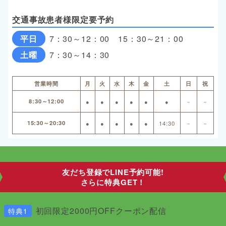
交通事故患者様限定要予約
平日
7：30～12：00 15：30～21：00
土曜
7：30～14：30
営業時間
月
火
水
木
金
土
日
祝
8:30～12:00
●
●
●
●
●
●
－
－
15:30～20:30
●
●
●
●
●
14:30
－
－
友だち登録でLINE予約可能!
さらに特典GET！
初回限定2000円OFFクーポン配信
特典1