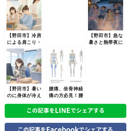
【野田市】冷房
【野田市】急な
による肩こり・
暑さと熱帯夜に
腰痛にご注意く
注意！熱中症を
ださい。家や職
防ぐためにでき
場などの室内だ
ること
けじゃない。車
内も注意冷房の
風。
【野田市】暑い
腰痛、坐骨神経
のに身体が冷え
痛の方必見！腰
る？夏の「冷
と背中の張り・
え」が不調を招
コリは筋肉だけ
くことも
の問題ではな
い！足からの影
響が・・・